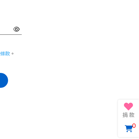
條款
。
0