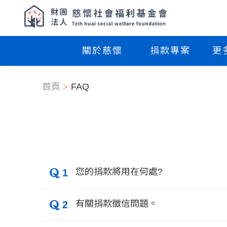
關於慈懷
捐款專案
更
首頁
FAQ
您的捐款將用在何處?
1
有關捐款徵信問題。
2