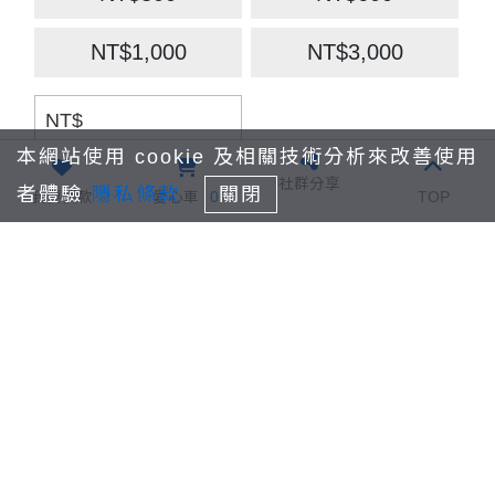
心理諮商療程初期多為需建立關係之狀態，約
4-
5 次
才開始進入主題討論。
NT$1,000
NT$3,000
每位需要諮商的孩子，至少需要安排
18-24次/時
NT$
的療程，平均每個月會有
40次以上
個別心理諮
本網站使用 cookie 及相關技術分析來改善使用
商。
付款方式：
社群分享
者體驗
隱私條款
關閉
我要捐款
愛心車
0
TOP
國泰世華信用卡紅
信用卡付款
幫助孩子走出創傷、走出自我、走出負向的評
利積點折抵
價，需要透過專業的力量協助，幫孩子把心裡的
大石頭搬開，邀請您一同加入孩子的心理諮商計
7-11 ibon(繳費期
條碼繳費單
劃。
限為7日)
全家Famiport(繳費
期限為7日)