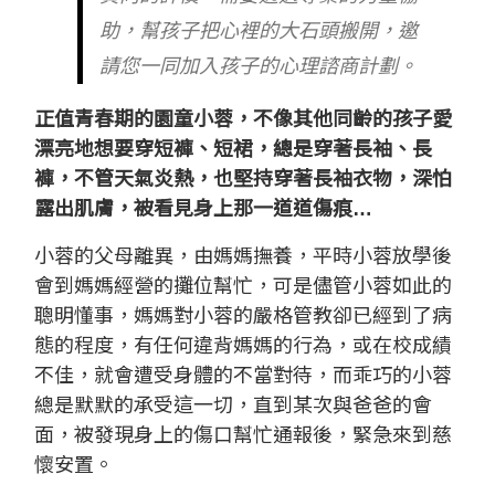
助，幫孩子把心裡的大石頭搬開，邀
請您一同加入孩子的心理諮商計劃。
正值青春期的園童小蓉，不像其他同齡的孩子愛
漂亮地想要穿短褲、短裙，總是穿著長袖、長
褲，不管天氣炎熱，也堅持穿著長袖衣物，深怕
露出肌膚，被看見身上那一道道傷痕…
小蓉的父母離異，由媽媽撫養，平時小蓉放學後
會到媽媽經營的攤位幫忙，可是儘管小蓉如此的
聰明懂事，媽媽對小蓉的嚴格管教卻已經到了病
態的程度，有任何違背媽媽的行為，或在校成績
不佳，就會遭受身體的不當對待，而乖巧的小蓉
總是默默的承受這一切，直到某次與爸爸的會
面，被發現身上的傷口幫忙通報後，緊急來到慈
懷安置。