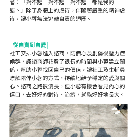
著：「對不起…對不起…對不起…都是我的
錯。」除了身體上的虐待，伴隨著嚴重的精神虐
待，讓小蓉無法逃離自責的迴圈。
│從自責到自愛│
社工安排小蓉進入諮商，防備心及創傷後壓力症
候群，讓諮商師花費了很長的時間與小蓉建立關
係，幫助小蓉找回自己的價值，讓社工及生輔員
瞭解陪伴小蓉的方式，持續地給予穩定的愛與關
心。諮商之路很漫長，但小蓉有機會看見內心的
傷口，去好好的對待、治癒，就能好好地長大。