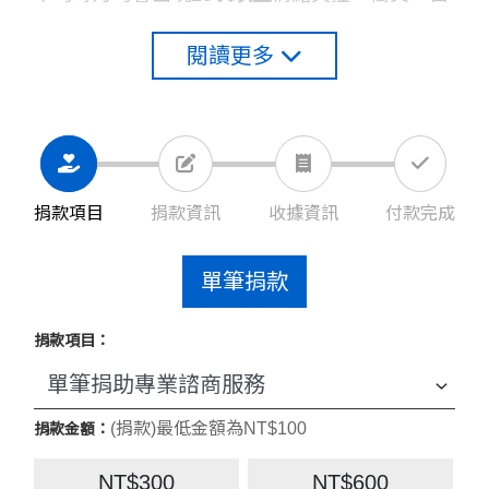
傷行為。
閱讀更多
捐款項目
捐款資訊
收據資訊
付款完成
單筆捐款
捐款項目：
│圖說│
慈懷園童進行繪圖治療時的創作，沒有
窗戶的家，是受過傷的孩子內心不願意與外界溝
(捐款)最低金額為NT$100
捐款金額：
通與自我封閉的心理。
NT$300
NT$600