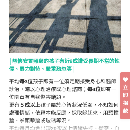
│慈懷安置照顧的孩子有近8成遭受長期不當的性
侵、暴力對待、嚴重疏忽等│
平均
每3位
孩子即有一位須定期接受身心科醫師
立
診治，輔以心理治療或心理諮商；
每4位
即有一
即
位園童有自我傷害議題。
捐
更有
５成以上
孩子屬於心智狀況低弱，不知如何
款
處理情緒，依藉本能反應，採取躲起來、用頭撞
牆、拳頭擊牆或玻璃等況。
平均每月均會出現
20次以上
情緒失控、衝突、自