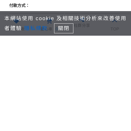
付款方式：
本網站使用 cookie 及相關技術分析來改善使用
國泰世華信用卡紅
信用卡付款
社群分享
利積點折抵
者體驗
隱私條款
關閉
我要捐款
愛心車
0
TOP
7-11 ibon(繳費期
條碼繳費單
限為7日)
全家Famiport(繳費
期限為7日)
會員捐款
立即捐