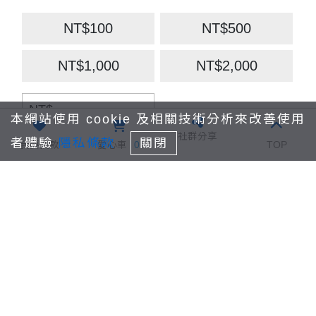
NT$100
NT$500
NT$1,000
NT$2,000
NT$
本網站使用 cookie 及相關技術分析來改善使用
社群分享
付款方式：
者體驗
隱私條款
關閉
我要捐款
愛心車
0
TOP
國泰世華信用卡紅
信用卡付款
利積點折抵
7-11 ibon(繳費期
條碼繳費單
限為7日)
全家Famiport(繳費
期限為7日)