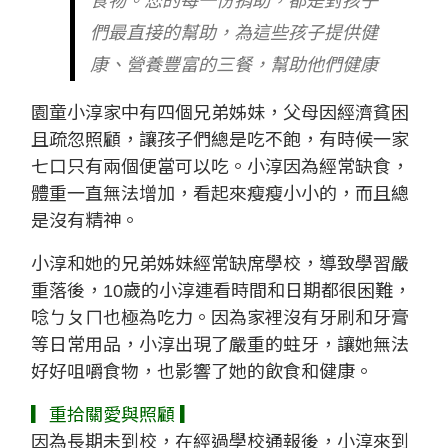
食物。您的每一份捐助，都是對孩子
們最直接的幫助，為這些孩子提供健
康、營養豐富的三餐，幫助他們健康
園童小淳家中有四個兄弟姊妹，父母因經濟貧困
且疏忽照顧，讓孩子們總是吃不飽，有時候一家
七口只有兩個便當可以吃。小淳因為經常缺食，
體重一直無法增加，看起來瘦瘦小小的，而且總
是沒有精神。
小淳和她的兄弟姊妹經常缺席學校，導致學習嚴
重落後，10歲的小淳連看時間和日期都很困難，
唸ㄅㄆㄇ也極為吃力。因為家裡沒有牙刷和牙膏
等日常用品，小淳出現了嚴重的蛀牙，讓她無法
好好咀嚼食物，也影響了她的飲食和健康。
▎重拾關愛與照顧 ▎
因為長期未到校，在經過學校通報後，小淳來到