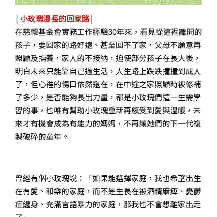
│小玫瑰漫長的回家路│
在慈懷基金會實務工作經驗30年來，看見從這裡離開的
孩子，要回家的路好遠、甚至回不了家，父母不願意再
照顧及撫養，家人的不接納，迫使部分孩子在長大後，
明白未來只能靠自己過生活，人生路上跌跌撞撞到成人
了，但心裡的傷口依然還在，在中途之家照顧時被修補
了多少，是否能夠長出力量，都是小玫瑰們這一生需學
習的事，也唯有幫助小玫瑰重新再感受到愛與溫暖，未
來才有機會成為有能力的媽媽，不再讓她們的下一代複
製破碎的童年。
曾經有個小玫瑰說：「如果能選擇家庭，我也希望出生
在有愛、和樂的家庭，而不是生長在被酒精麻痺、憂鬱
症纏身、充滿言語暴力的家庭，那我也不會想離家出走