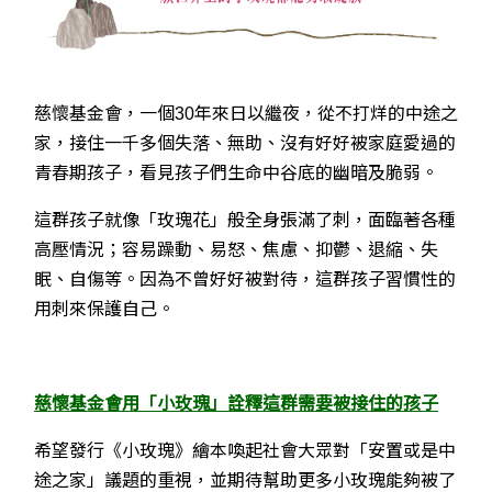
慈懷基金會，一個30年來日以繼夜，從不打烊的中途之
家，接住一千多個失落、無助、沒有好好被家庭愛過的
青春期孩子，看見孩子們生命中谷底的幽暗及脆弱。
這群孩子就像「玫瑰花」般全身張滿了刺，面臨著各種
高壓情況；容易躁動、易怒、焦慮、抑鬱、退縮、失
眠、自傷等。因為不曾好好被對待，這群孩子習慣性的
用刺來保護自己。
慈懷基金會用「小玫瑰」詮釋這群需要被接住的孩子
希望發行《小玫瑰》繪本喚起社會大眾對「安置或是中
途之家」議題的重視，並期待幫助更多小玫瑰能夠被了