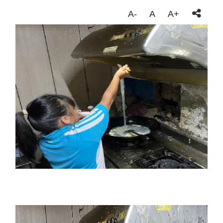
A-
A
A+