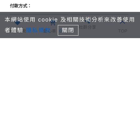
突。
付款方式：
本網站使用 cookie 及相關技術分析來改善使用
國泰世華信用卡紅
信用卡付款
社群分享
利積點折抵
者體驗
隱私條款
關閉
我要捐款
愛心車
0
TOP
7-11 ibon(繳費期
條碼繳費單
限為7日)
全家Famiport(繳費
期限為7日)
因為您的付出，幫助更多家庭走向美好
會員捐款
立即捐