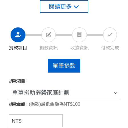
的生活能夠有新的改變，讓孩子能夠安心當個孩子，能
閱讀更多
夠好好穩定的上學，讓每個孩子都能穿暖、吃飽。
慈懷基金會邀請大眾一起為弱勢家庭渡過困境。
捐款項目
捐款資訊
收據資訊
付款完成
▎您的捐款將運用在 ▎
單筆捐款
◆民生物資的提供
：
協助提供弱勢家庭民生用品，減少
家庭採購的壓力。
捐款項目：
◆急難津貼救助及生活補助：
幫助家庭因應急難狀況，
渡過困難時期，以保障家庭的基本生活，如醫療救助費
(捐款)最低金額為NT$100
捐款金額：
用、托育費等。
◆社區親子活動：
透過活動的舉辦、親子講座的宣導，
NT$
提升家庭教育知能，改善家庭親子關係，減少家庭的衝