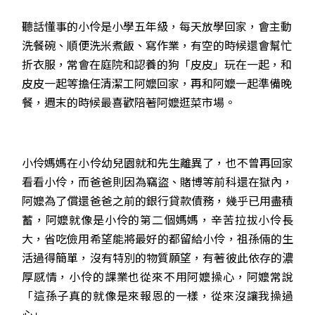
聽話懂事的小伶是小學五年級，每天放學回家，會主動
洗餐碗、順便洗米煮飯、寫作業，有空的時候還會幫忙
折衣服，常會在庭院和認養的狗「皮皮」玩在一起，和
皮皮一起等擔任清潔工阿嬤回家，再和阿嬤一起準備晚
餐，週末的時候最喜歡陪著阿嬤逛菜市場。
小伶媽媽在小伶幼兒園就和先生離異了，也不曾再回家
看看小伶，而爸爸則因為竊盜、賭博等前科還在獄內，
阿嬤為了償還爸爸之前的銀行貸款債務，幾乎已用盡積
蓄，阿嬤就像是小伶的第二個媽媽，辛苦拉拔小伶長
大，省吃儉用希望能將最好的都留給小伶，祖孫倆的生
活過得簡單，沒有特別的物質願望，有著彼此依存的濃
厚感情，小伶的課業也從來不用阿嬤操心，阿嬤常說
「這孫子真的就像是來報恩的一樣，從來沒讓我操過