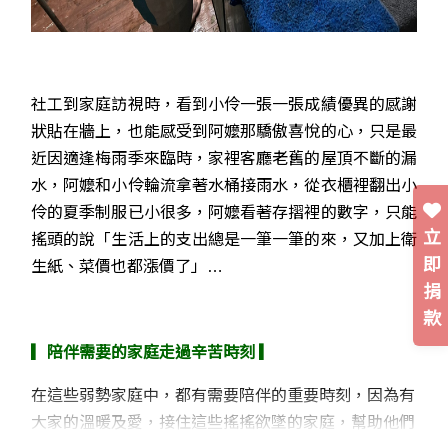
社工到家庭訪視時，看到小伶一張一張成績優異的感謝
狀貼在牆上，也能感受到阿嬤那驕傲喜悅的心，只是最
近因適逢梅雨季來臨時，家裡客廳老舊的屋頂不斷的漏
水，阿嬤和小伶輪流拿著水桶接雨水，從衣櫃裡翻出小
伶的夏季制服已小很多，阿嬤看著存摺裡的數字，只能
立
搖頭的說「生活上的支出總是一筆一筆的來，又加上衛
即
生紙、菜價也都漲價了」…
捐
款
▎陪伴需要的家庭走過辛苦時刻 ▎
在這些弱勢家庭中，都有需要陪伴的重要時刻，因為有
大家的溫暖及愛，接住這些搖搖欲墜的家庭，幫助他們