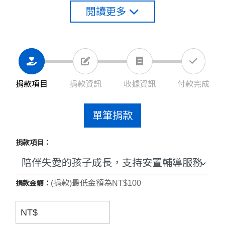
得到媽媽的愛，而是她真的值得被愛、值得被捧
閱讀更多
在手心上，只有打從心底愛自己，也才能溫暖的
對待別人、溫暖的看待週邊的人、事、物。幾個
月下來，小珍與外婆聯繫的過程中，外婆能夠感
受到小珍態度上的轉變，會提醒外婆出門要戴好
口罩、也要多洗手，少去公共場所。
捐款項目
捐款資訊
收據資訊
付款完成
▍中途之家的專業輔導服務 ▍
邀請您一同支持兒童青少年的安置服務，透過專
單筆捐款
業的輔導工作與陪伴，透過心理諮商，幫助受傷
的孩子能夠好好長出自己的力量，能夠多一份柔
捐款項目：
軟也多一份進步。
(捐款)最低金額為NT$100
捐款金額：
NT$