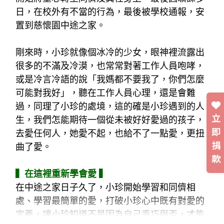
日，在校外有不當的行為，最後被學校通報，安
置到慈懷園中途之家。
剛來時，小珍就像個冰冷的少女，眼神裡流露出
很多的不滿及冷漠，也常常對著工作人員咆哮，
或是冷言冷語的說「我媽都不要我了，你們怎麼
可能對我好」，聽在工作人員心理，還是會難
過，同理了小珍的處境，這的確是小珍遇到的人
立
生，我們怎能期待一個從未被好好愛過的孩子，
即
去愛任何人，她愛不起，也給不了一點愛，更扭
捐
曲了愛。
款
▍在這裡重新學會愛 ▍
在中途之家日子久了，小珍開始學習和同儕相
處、學習最簡單的愛，打破小珍心中既有對愛的
定義，讓小珍知道不是因為自己乖巧與否，才能