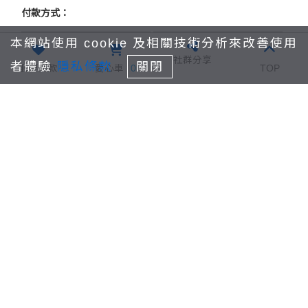
付款方式：
本網站使用 cookie 及相關技術分析來改善使用
國泰世華信用卡紅
信用卡付款
社群分享
利積點折抵
者體驗
隱私條款
關閉
我要捐款
愛心車
0
TOP
7-11 ibon(繳費期
條碼繳費單
限為7日)
全家Famiport(繳費
期限為7日)
會員捐款
立即捐