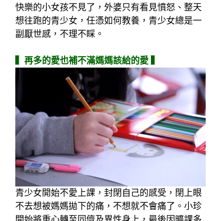
快樂的小女孩不見了，外婆只有看見憤怒、整天
想往跑的青少女，任憑如何教養，青少女總是一
副厭世感，不理不睬。
▍再多的愛也補不滿媽媽該給的愛 ▍
青少女開始不愛上課，封閉自己的感受，閉上眼
不去想被媽媽拋下的痛，不想就不會痛了。小珍
開始將重心轉至同儕及異性身上，最後因曠課多